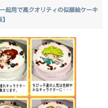
ター起用で高クオリティの似顔絵ケーキ
販】