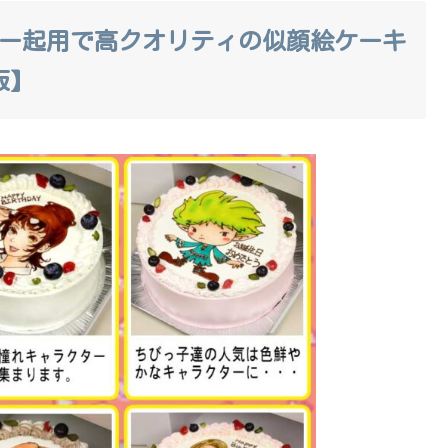
ター起用で高クオリティの似顔絵ケーキ
販】