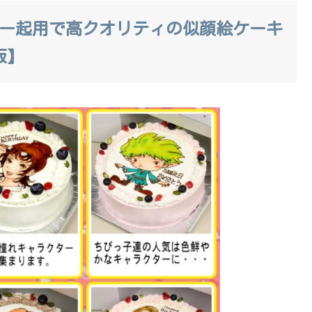
ター起用で高クオリティの似顔絵ケーキ
販】